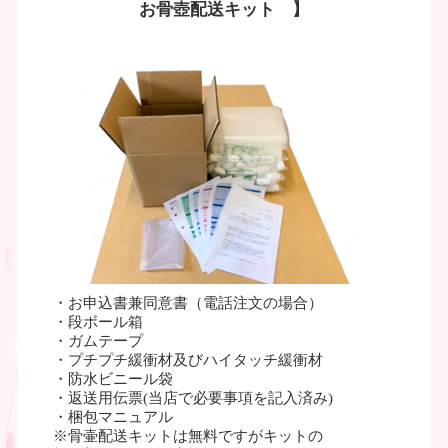
お骨壺配送キット 】
・お申込書兼同意書（電話注文の場合）
・段ボール箱
・ガムテープ
・プチプチ緩衝材及びハイタッチ緩衝材
・防水ビニール袋
・返送用伝票(当店で必要事項を記入済み)
・梱包マニュアル
※骨壷配送キットは無料ですがキットの