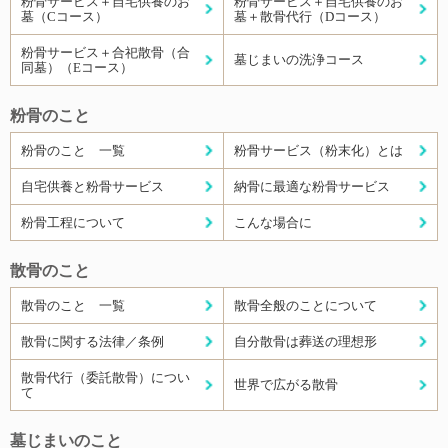
粉骨サービス＋自宅供養のお
粉骨サービス＋自宅供養のお
墓（Cコース）
墓＋散骨代行（Dコース）
粉骨サービス＋合祀散骨（合
墓じまいの洗浄コース
同墓）（Eコース）
粉骨のこと
粉骨のこと 一覧
粉骨サービス（粉末化）とは
自宅供養と粉骨サービス
納骨に最適な粉骨サービス
粉骨工程について
こんな場合に
散骨のこと
散骨のこと 一覧
散骨全般のことについて
散骨に関する法律／条例
自分散骨は葬送の理想形
散骨代行（委託散骨）につい
世界で広がる散骨
て
墓じまいのこと