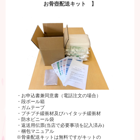
お骨壺配送キット 】
・お申込書兼同意書（電話注文の場合）
・段ボール箱
・ガムテープ
・プチプチ緩衝材及びハイタッチ緩衝材
・防水ビニール袋
・返送用伝票(当店で必要事項を記入済み)
・梱包マニュアル
※骨壷配送キットは無料ですがキットの